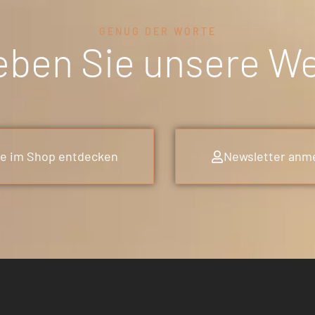
GENUG DER WORTE
eben Sie unsere W
e im Shop entdecken
Newsletter anm