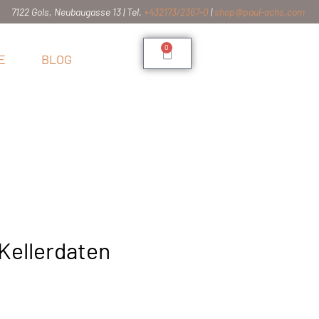
7122 Gols, Neubaugasse 13 | Tel.
+432173/2367-0
|
shop@paul-achs.com
0
E
BLOG
Kellerdaten