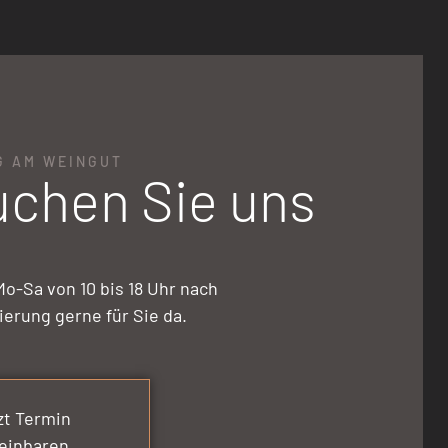
G AM WEINGUT
chen Sie uns
Mo-Sa von 10 bis 18 Uhr nach
erung gerne für Sie da.
zt Termin
einbaren