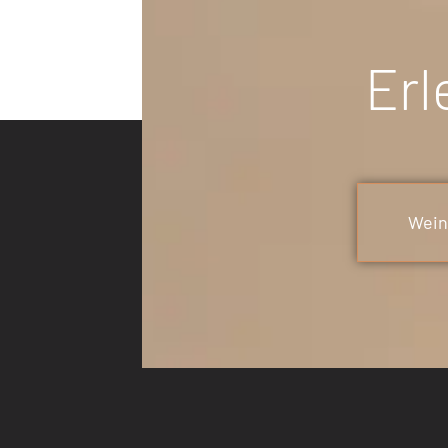
Erl
Wein