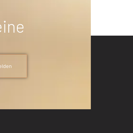
eine
elden